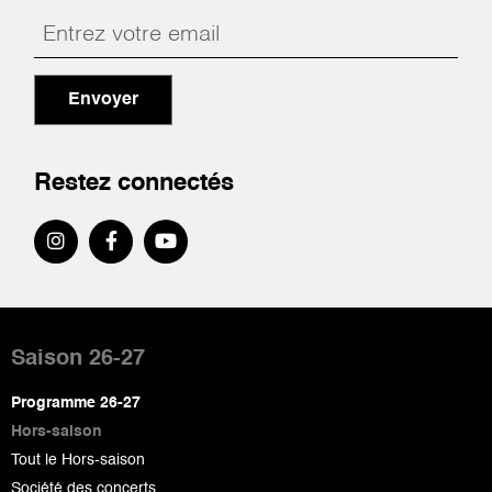
Envoyer
Restez connectés
Pied
de
Saison 26-27
page
Programme 26-27
Hors-saison
Tout le Hors-saison
Société des concerts