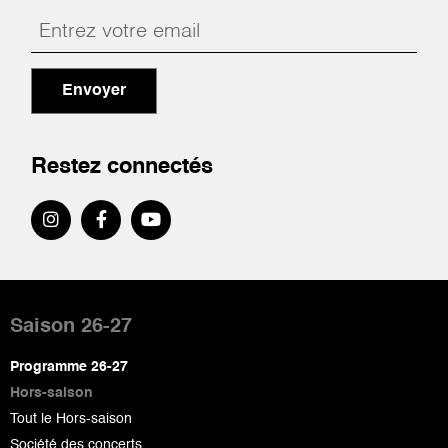
Envoyer
Restez connectés
Pied
de
Saison 26-27
page
Programme 26-27
Hors-saison
Tout le Hors-saison
Société des concerts