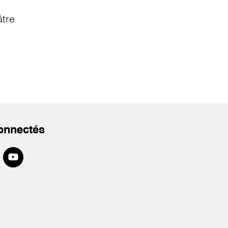
âtre
onnectés