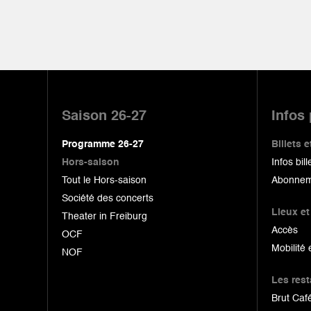
Pied
de
Saison 26-27
Infos
page
Programme 26-27
Billets
Hors-saison
Infos bill
Tout le Hors-saison
Abonnem
Société des concerts
Lieux et
Theater in Freiburg
Accès
OCF
Mobilité 
NOF
Les res
Brut Café