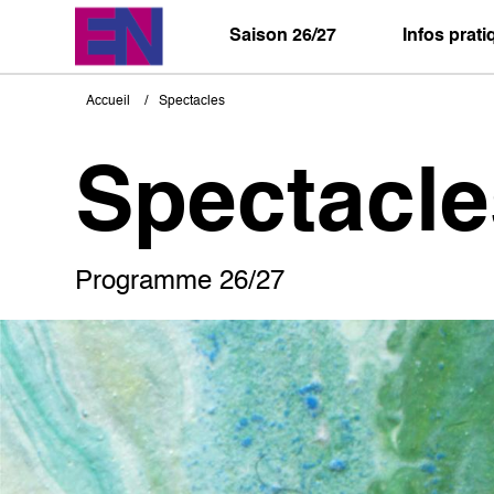
Aller
au
Saison 26/27
Infos prat
contenu
principal
Accueil
Spectacles
Fil
d'Ariane
Spectacle
Programme 26/27