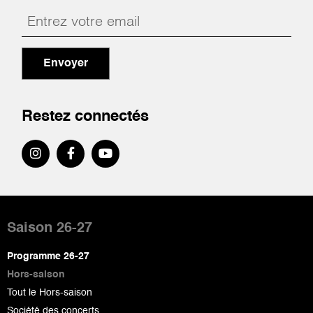
Envoyer
Restez connectés
Pied
de
Saison 26-27
page
Programme 26-27
Hors-saison
Tout le Hors-saison
Société des concerts