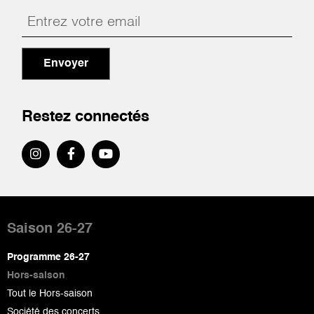
Envoyer
Restez connectés
Pied
de
Saison 26-27
page
Programme 26-27
Hors-saison
Tout le Hors-saison
Société des concerts