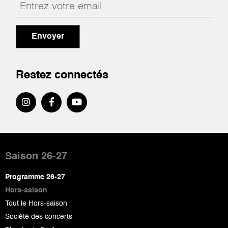
Envoyer
Restez connectés
Pied
de
Saison 26-27
page
Programme 26-27
Hors-saison
Tout le Hors-saison
Société des concerts