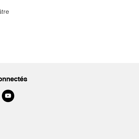
âtre
onnectés