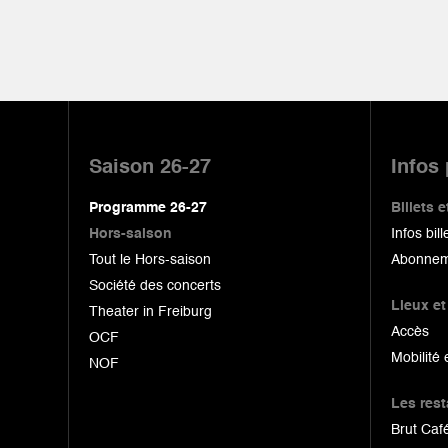
Pied
de
Saison 26-27
Infos
page
Programme 26-27
Billets
Hors-saison
Infos bill
Tout le Hors-saison
Abonnem
Société des concerts
Lieux et
Theater in Freiburg
Accès
OCF
Mobilité 
NOF
Les res
Brut Café