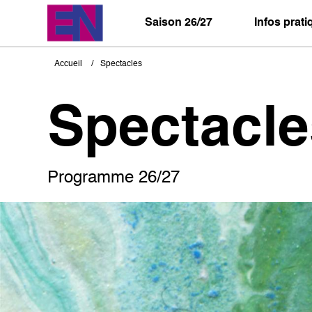
Aller
au
Saison 26/27
Infos prat
contenu
principal
Accueil
Spectacles
Fil
d'Ariane
Spectacle
Programme 26/27