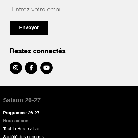
Envoyer
Restez connectés
Pied
de
Saison 26-27
page
Programme 26-27
Hors-saison
Tout le Hors-saison
Société des concerts