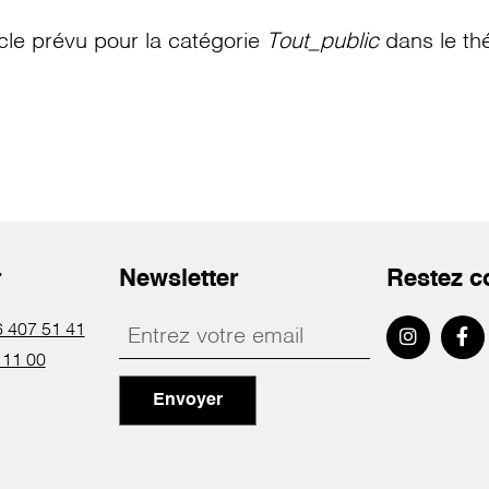
le prévu pour la catégorie
Tout_public
dans le th
r
Newsletter
Restez c
 407 51 41
 11 00
Envoyer