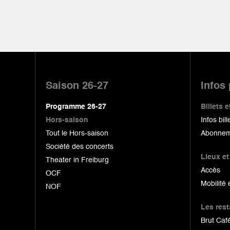
Pied
de
Saison 26-27
Infos
page
Programme 26-27
Billets
Hors-saison
Infos bill
Tout le Hors-saison
Abonnem
Société des concerts
Lieux et
Theater in Freiburg
Accès
OCF
Mobilité 
NOF
Les res
Brut Café