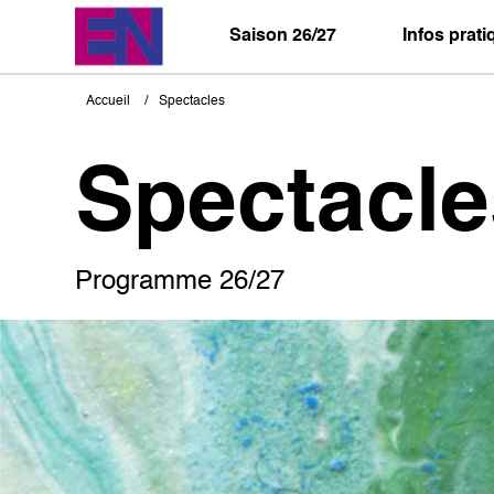
Aller
au
Saison 26/27
Infos prat
contenu
principal
Accueil
Spectacles
Fil
d'Ariane
Spectacle
Programme 26/27