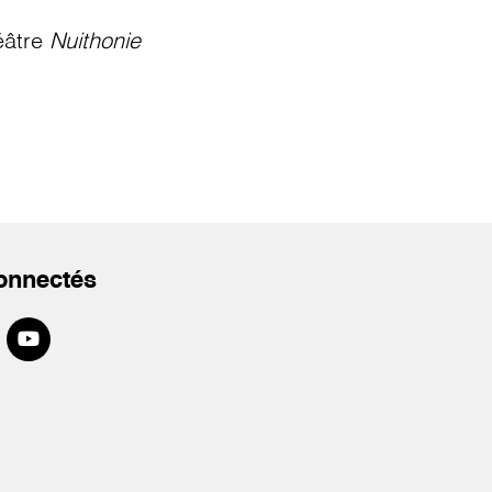
éâtre
Nuithonie
onnectés