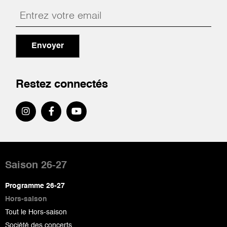
Envoyer
Restez connectés
Pied
de
Saison 26-27
page
Programme 26-27
Hors-saison
Tout le Hors-saison
Société des concerts