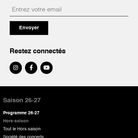
Envoyer
Restez connectés
Pied
de
Saison 26-27
page
Programme 26-27
Hors-saison
Tout le Hors-saison
Société des concerts