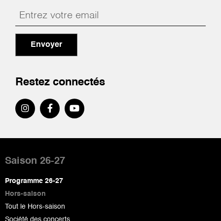
Envoyer
Restez connectés
Pied
de
Saison 26-27
page
Programme 26-27
Hors-saison
Tout le Hors-saison
Société des concerts