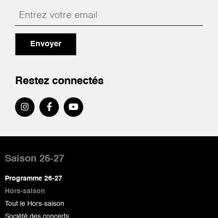
Envoyer
Restez connectés
Pied
de
Saison 26-27
page
Programme 26-27
Hors-saison
Tout le Hors-saison
Société des concerts