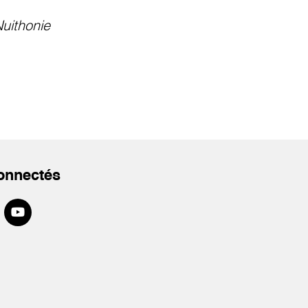
uithonie
onnectés