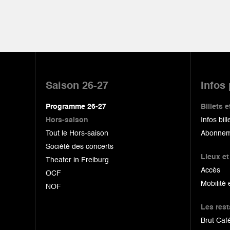
Pied
de
Saison 26-27
Infos
page
Programme 26-27
Billets
Hors-saison
Infos bill
Tout le Hors-saison
Abonnem
Société des concerts
Lieux et
Theater in Freiburg
Accès
OCF
Mobilité 
NOF
Les res
Brut Café