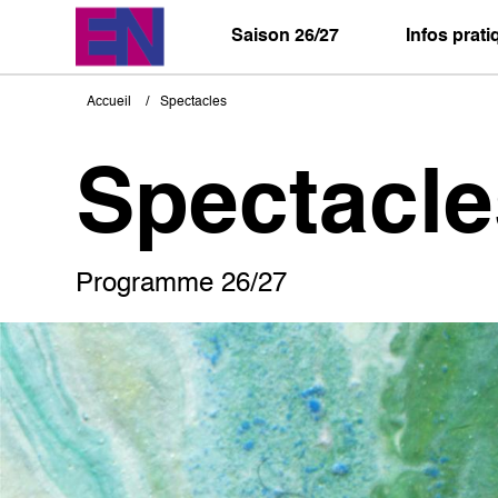
Aller
au
Saison 26/27
Infos prat
contenu
principal
Accueil
Spectacles
Fil
d'Ariane
Spectacle
Programme 26/27