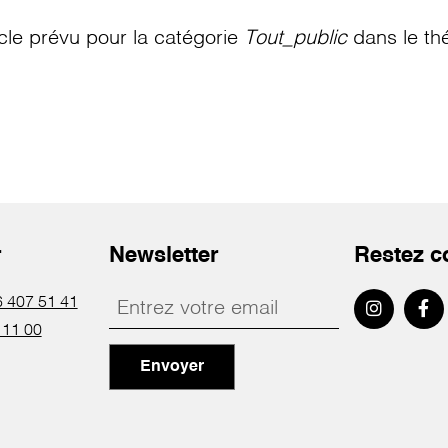
le prévu pour la catégorie
Tout_public
dans le th
r
Newsletter
Restez c
 407 51 41
 11 00
Envoyer