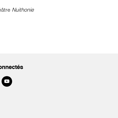
éâtre
Nuithonie
onnectés