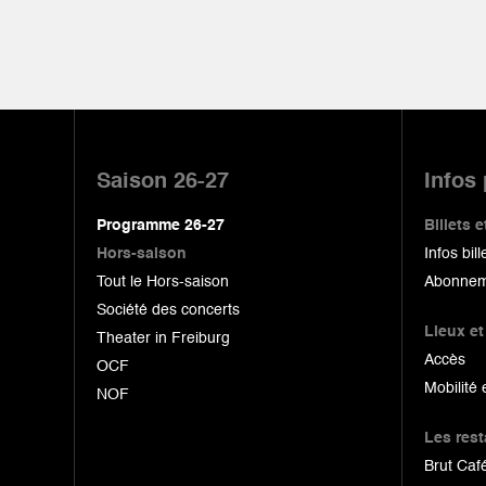
Pied
de
Saison 26-27
Infos
page
Programme 26-27
Billets
Hors-saison
Infos bill
Tout le Hors-saison
Abonnem
Société des concerts
Lieux et
Theater in Freiburg
Accès
OCF
Mobilité 
NOF
Les res
Brut Café