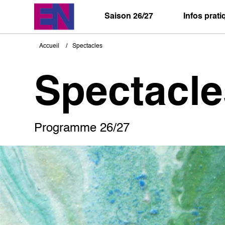
Aller
au
Saison 26/27
Infos prat
contenu
principal
Accueil
Spectacles
Fil
d'Ariane
Spectacle
Programme 26/27