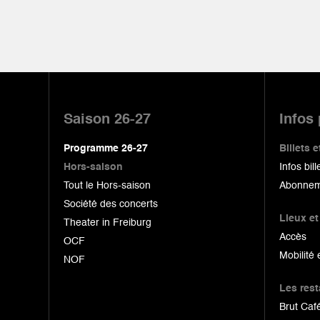
Pied
de
Saison 26-27
Infos
page
Programme 26-27
Billets
Hors-saison
Infos bill
Tout le Hors-saison
Abonnem
Société des concerts
Lieux et
Theater in Freiburg
Accès
OCF
Mobilité 
NOF
Les res
Brut Café