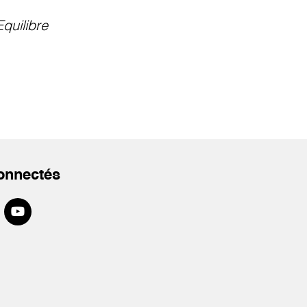
Equilibre
onnectés