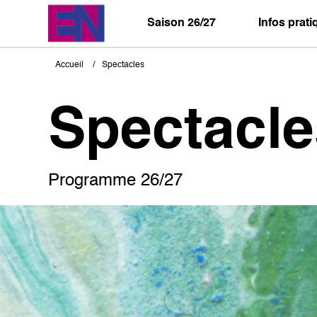
Aller
au
Saison 26/27
Infos prat
contenu
principal
Accueil
Spectacles
Fil
d'Ariane
Spectacle
Programme 26/27