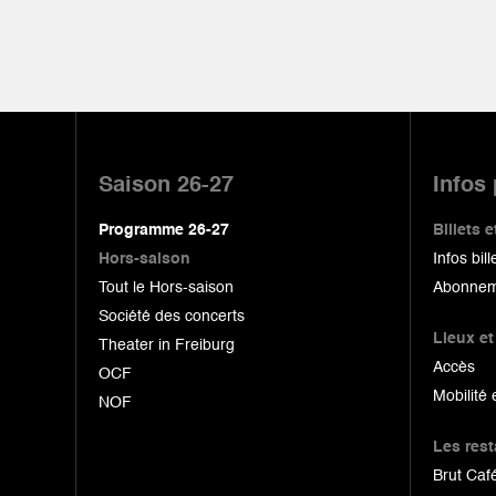
Pied
de
Saison 26-27
Infos
page
Programme 26-27
Billets
Hors-saison
Infos bill
Tout le Hors-saison
Abonnem
Société des concerts
Lieux et
Theater in Freiburg
Accès
OCF
Mobilité 
NOF
Les res
Brut Café