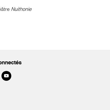
éâtre
Nuithonie
onnectés