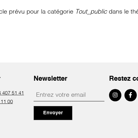
le prévu pour la catégorie
Tout_public
dans le th
r
Newsletter
Restez c
 407 51 41
 11 00
Envoyer