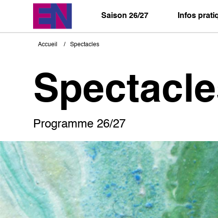
Aller
au
Saison 26/27
Infos prat
contenu
principal
Accueil
Spectacles
Fil
d'Ariane
Spectacle
Programme 26/27