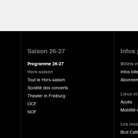
Pied
de
Saison 26-27
Infos
page
Programme 26-27
Billets
Hors-saison
Infos bill
Tout le Hors-saison
Abonnem
Société des concerts
Lieux et
Theater in Freiburg
Accès
OCF
Mobilité 
NOF
Les res
Brut Café