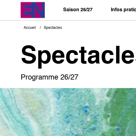
Aller
au
Saison 26/27
Infos prat
contenu
principal
Accueil
Spectacles
Fil
d'Ariane
Spectacle
Programme 26/27