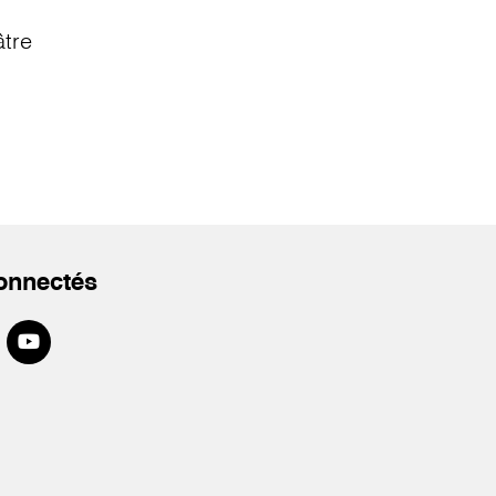
âtre
onnectés