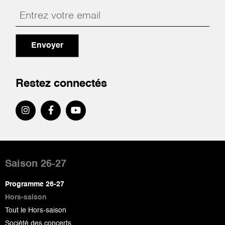
Envoyer
Restez connectés
Pied
de
Saison 26-27
page
Programme 26-27
Hors-saison
Tout le Hors-saison
Société des concerts