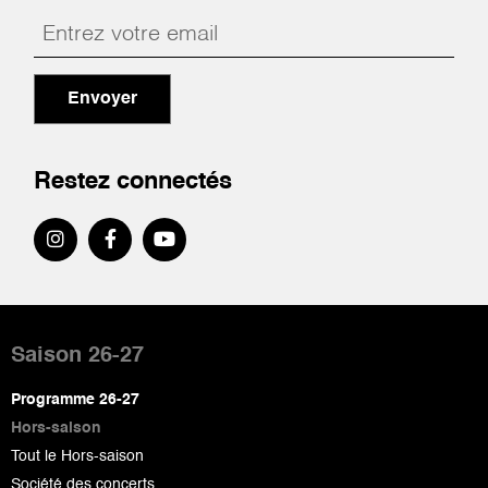
Envoyer
Restez connectés
Pied
de
Saison 26-27
page
Programme 26-27
Hors-saison
Tout le Hors-saison
Société des concerts