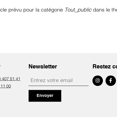
le prévu pour la catégorie
Tout_public
dans le th
r
Newsletter
Restez c
 407 51 41
 11 00
Envoyer