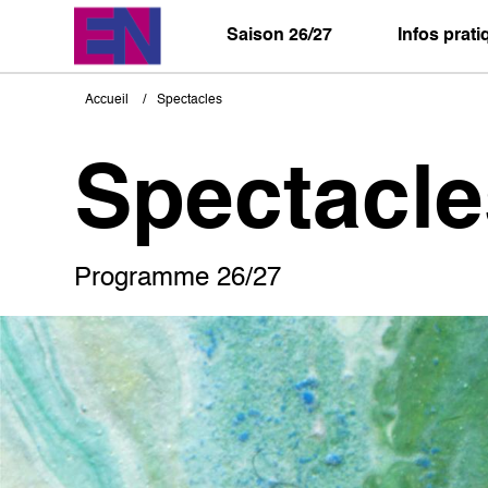
Aller
au
Saison 26/27
Infos prat
contenu
principal
Accueil
Spectacles
Fil
d'Ariane
Spectacle
Programme 26/27