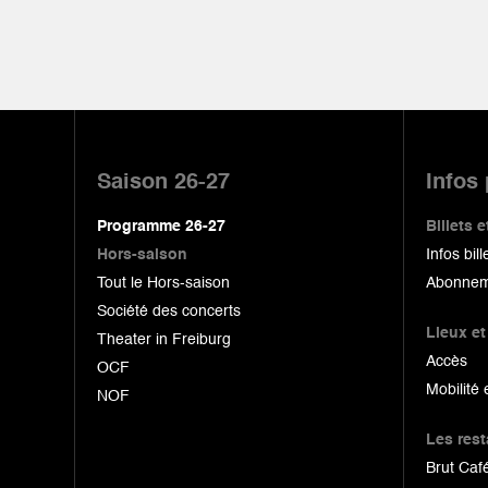
Pied
de
Saison 26-27
Infos
page
Programme 26-27
Billets
Hors-saison
Infos bill
Tout le Hors-saison
Abonnem
Société des concerts
Lieux et
Theater in Freiburg
Accès
OCF
Mobilité 
NOF
Les res
Brut Café