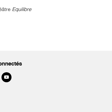
éâtre
Equilibre
onnectés