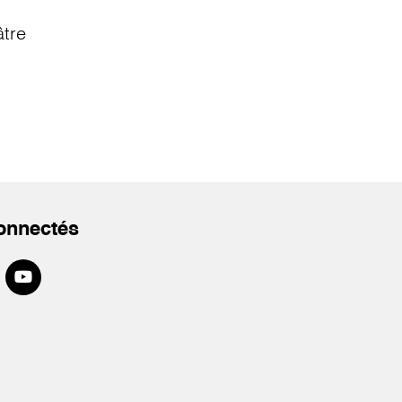
âtre
onnectés