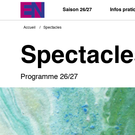
Aller
au
Saison 26/27
Infos prat
contenu
principal
Accueil
Spectacles
Fil
d'Ariane
Spectacle
Programme 26/27