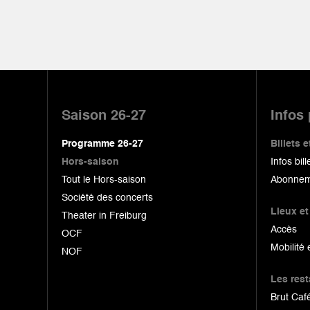
Pied
de
Saison 26-27
Infos
page
Programme 26-27
Billets
Hors-saison
Infos bill
Tout le Hors-saison
Abonnem
Société des concerts
Lieux et
Theater in Freiburg
Accès
OCF
Mobilité 
NOF
Les res
Brut Café