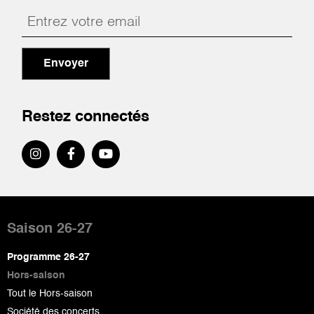
Envoyer
Restez connectés
Pied
de
Saison 26-27
page
Programme 26-27
Hors-saison
Tout le Hors-saison
Société des concerts