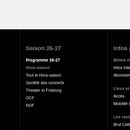
Pied
de
Saison 26-27
Infos
page
Programme 26-27
Billets
Hors-saison
Infos bill
Tout le Hors-saison
Abonnem
Société des concerts
Lieux et
Theater in Freiburg
Accès
OCF
Mobilité 
NOF
Les res
Brut Café