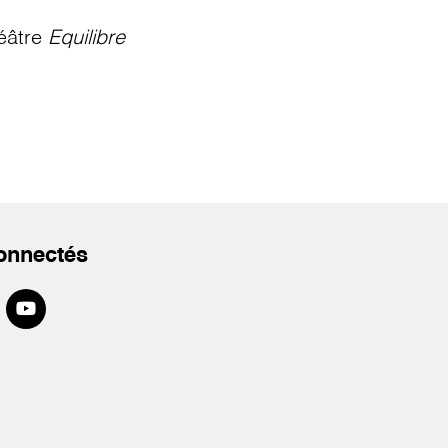
éâtre
Equilibre
onnectés