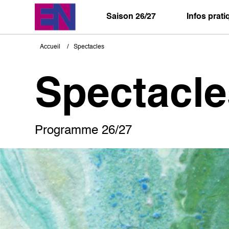
Aller
au
Saison 26/27
Infos prat
contenu
principal
Accueil
Spectacles
Fil
d'Ariane
Spectacle
Programme 26/27