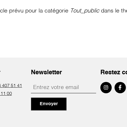
le prévu pour la catégorie
Tout_public
dans le th
r
Newsletter
Restez c
 407 51 41
 11 00
Envoyer