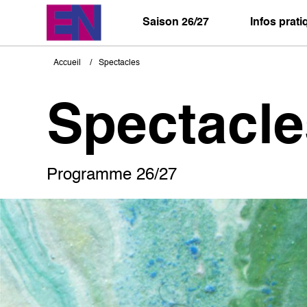
Aller
au
Saison 26/27
Infos prat
contenu
principal
Accueil
Spectacles
Fil
d'Ariane
Spectacle
Programme 26/27