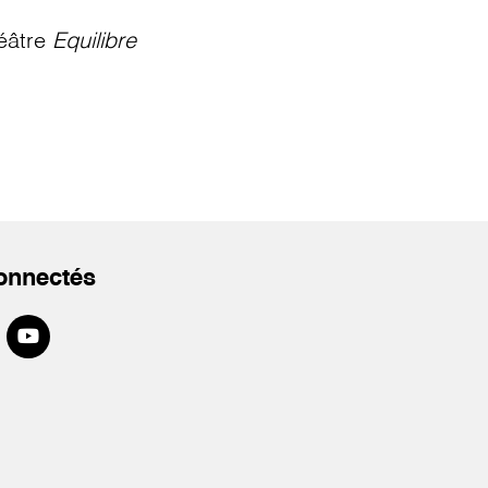
éâtre
Equilibre
onnectés