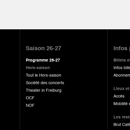
Pied
de
Saison 26-27
Infos
page
Programme 26-27
Billets
Hors-saison
Infos bill
Tout le Hors-saison
Abonnem
Société des concerts
Lieux et
Theater in Freiburg
Accès
OCF
Mobilité 
NOF
Les res
Brut Café