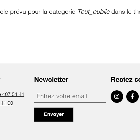
le prévu pour la catégorie
Tout_public
dans le th
r
Newsletter
Restez c
 407 51 41
 11 00
Envoyer