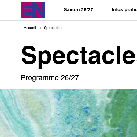
Aller
au
Saison 26/27
Infos prat
contenu
principal
Accueil
Spectacles
Fil
d'Ariane
Spectacle
Programme 26/27