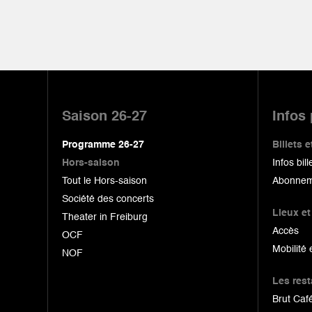
Pied
de
Saison 26-27
Infos
page
Programme 26-27
Billets
Hors-saison
Infos bill
Tout le Hors-saison
Abonnem
Société des concerts
Lieux et
Theater in Freiburg
Accès
OCF
Mobilité 
NOF
Les res
Brut Café