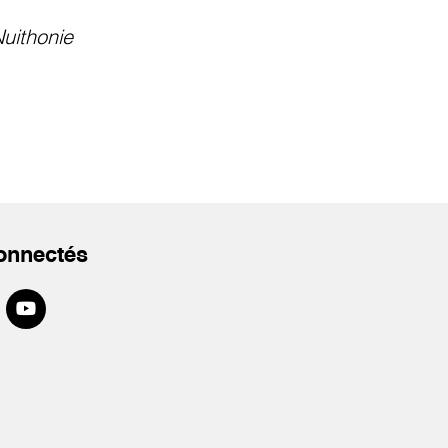
uithonie
onnectés