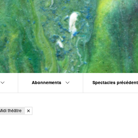
Abonnements
Spectacles précéden
idi théâtre