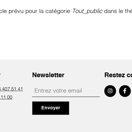
le prévu pour la catégorie
Tout_public
dans le th
r
Newsletter
Restez c
 407 51 41
 11 00
Envoyer