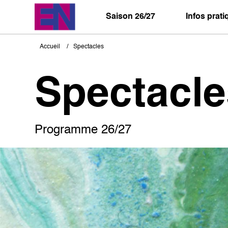
Aller
au
Saison 26/27
Infos prat
contenu
principal
Accueil
Spectacles
Fil
d'Ariane
Spectacle
Programme 26/27