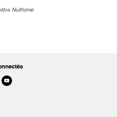
éâtre
Nuithonie
onnectés