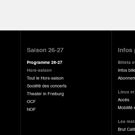
Pied
de
Saison 26-27
Infos
page
Programme 26-27
Billets
Hors-saison
Infos bill
Tout le Hors-saison
Abonnem
Société des concerts
Lieux et
Theater in Freiburg
Accès
OCF
Mobilité 
NOF
Les res
Brut Café