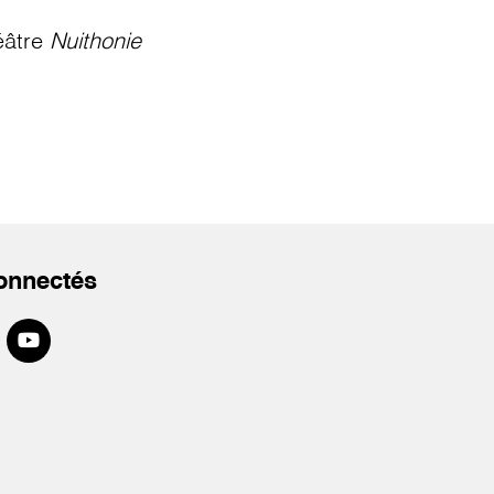
éâtre
Nuithonie
onnectés