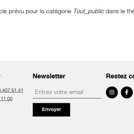
le prévu pour la catégorie
Tout_public
dans le th
r
Newsletter
Restez c
 407 51 41
 11 00
Envoyer