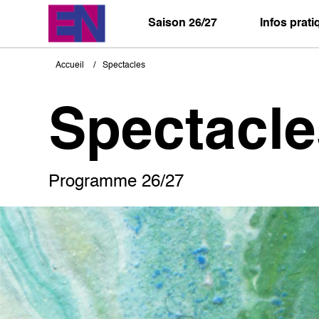
Aller
au
Saison 26/27
Infos prat
contenu
principal
Accueil
Spectacles
Fil
d'Ariane
Spectacle
Programme 26/27