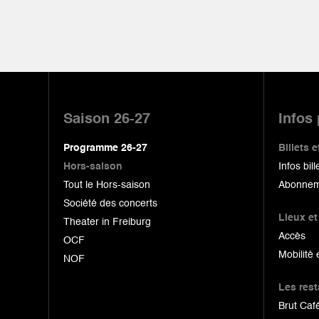
Pied
de
Saison 26-27
Infos
page
Programme 26-27
Billets
Hors-saison
Infos bill
Tout le Hors-saison
Abonnem
Société des concerts
Lieux et
Theater in Freiburg
Accès
OCF
Mobilité 
NOF
Les res
Brut Café