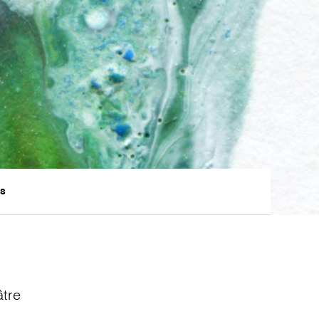
ts
âtre