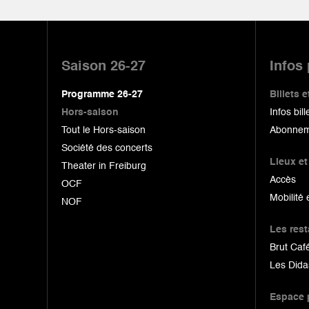
Pied
de
Saison 26-27
Infos
page
Programme 26-27
Billets
Hors-saison
Infos bill
Tout le Hors-saison
Abonnem
Société des concerts
Lieux et
Theater in Freiburg
Accès
OCF
Mobilité 
NOF
Les res
Brut Café
Les Dida
Espace 