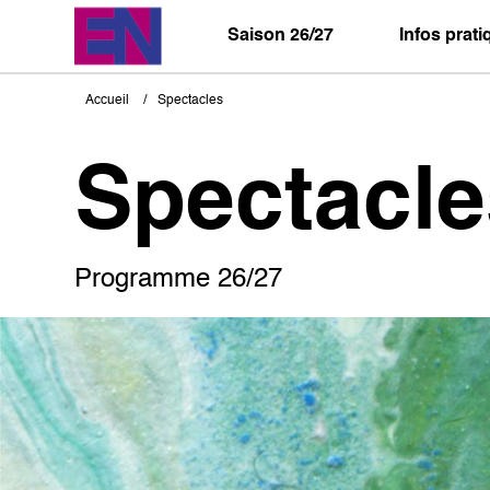
Aller
au
Saison 26/27
Infos prat
contenu
principal
Accueil
Spectacles
Fil
d'Ariane
Spectacle
Programme 26/27