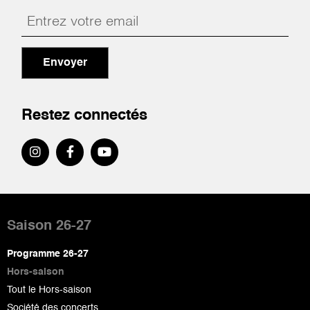
Envoyer
Restez connectés
Pied
de
Saison 26-27
page
Programme 26-27
Hors-saison
Tout le Hors-saison
Société des concerts