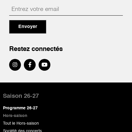
Envoyer
Restez connectés
Pied
de
Saison 26-27
page
Programme 26-27
Hors-saison
Tout le Hors-saison
Société des concerts