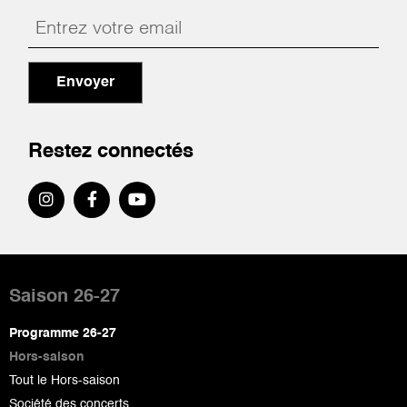
Envoyer
Restez connectés
Pied
de
Saison 26-27
page
Programme 26-27
Hors-saison
Tout le Hors-saison
Société des concerts