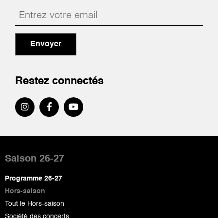
Envoyer
Restez connectés
Pied
de
Saison 26-27
page
Programme 26-27
Hors-saison
Tout le Hors-saison
Société des concerts