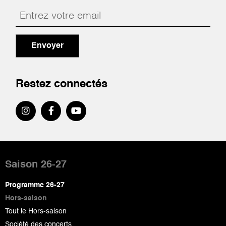
Envoyer
Restez connectés
Pied
de
Saison 26-27
page
Programme 26-27
Hors-saison
Tout le Hors-saison
Société des concerts