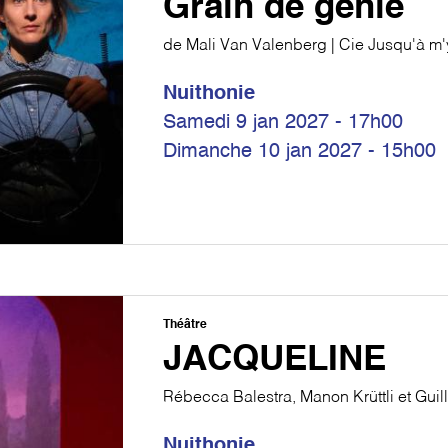
Grain de génie
de Mali Van Valenberg | Cie Jusqu'à m'
Nuithonie
Samedi 9 jan 2027 - 17h00
Dimanche 10 jan 2027 - 15h00
Théâtre
JACQUELINE
Rébecca Balestra, Manon Krüttli et Gui
Nuithonie