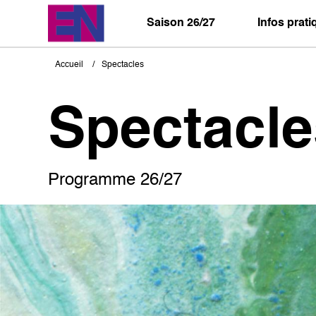
Aller
au
Saison 26/27
Infos prat
contenu
principal
Accueil
Spectacles
Fil
d'Ariane
Spectacle
Programme 26/27