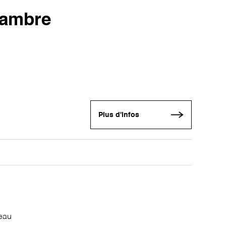
hambre
Plus d'infos
seau