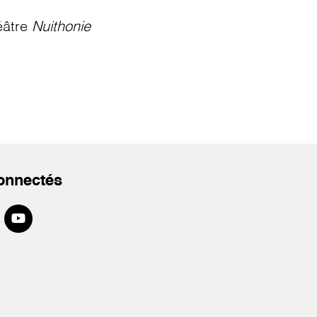
éâtre
Nuithonie
onnectés