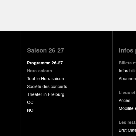
Pied
de
Saison 26-27
Infos
page
Programme 26-27
Billets
Hors-saison
Infos bill
Tout le Hors-saison
Abonnem
Société des concerts
Lieux et
Theater in Freiburg
Accès
OCF
Mobilité 
NOF
Les res
Brut Café