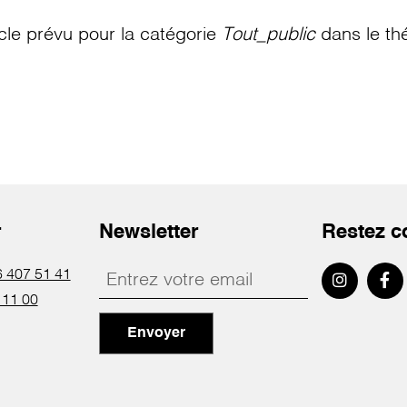
le prévu pour la catégorie
Tout_public
dans le th
r
Newsletter
Restez c
 407 51 41
 11 00
Envoyer