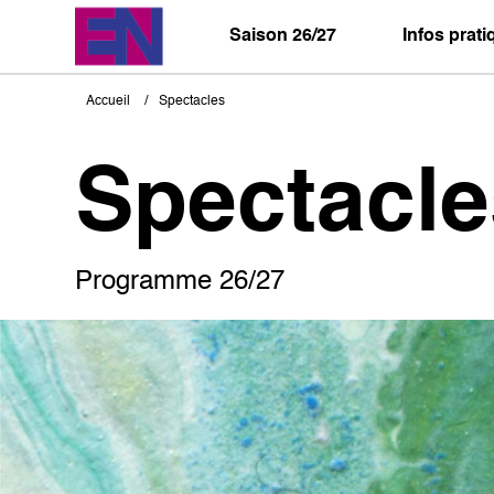
Aller
au
Saison 26/27
Infos prat
contenu
principal
Accueil
Spectacles
Fil
d'Ariane
Spectacle
Programme 26/27