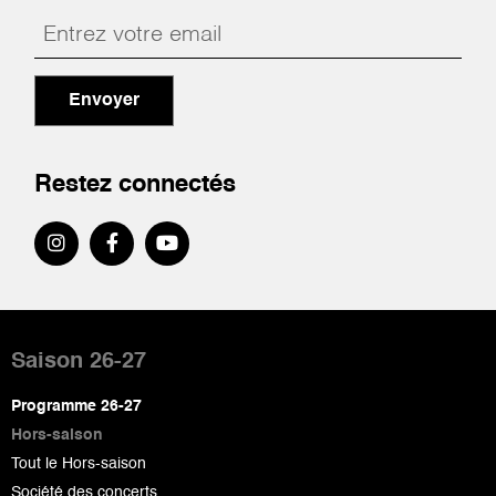
Envoyer
Restez connectés
Pied
de
Saison 26-27
page
Programme 26-27
Hors-saison
Tout le Hors-saison
Société des concerts