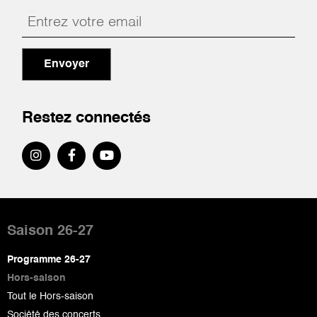
Envoyer
Restez connectés
Pied
de
Saison 26-27
page
Programme 26-27
Hors-saison
Tout le Hors-saison
Société des concerts