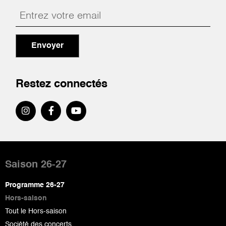
Envoyer
Restez connectés
Pied
de
Saison 26-27
page
Programme 26-27
Hors-saison
Tout le Hors-saison
Société des concerts