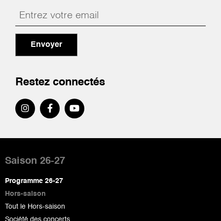
Envoyer
Restez connectés
Pied
de
Saison 26-27
page
Programme 26-27
Hors-saison
Tout le Hors-saison
Société des concerts