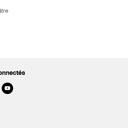
âtre
onnectés