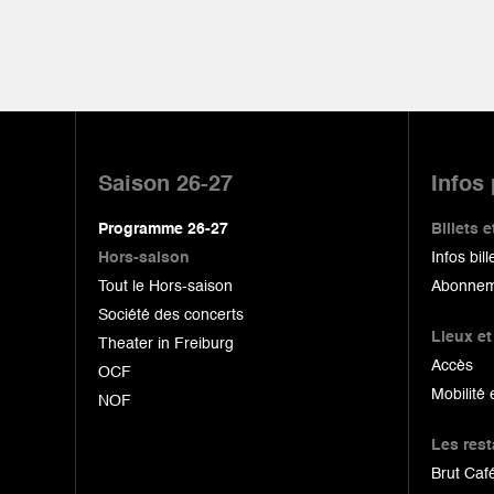
Pied
de
Saison 26-27
Infos
page
Programme 26-27
Billets
Hors-saison
Infos bill
Tout le Hors-saison
Abonnem
Société des concerts
Lieux et
Theater in Freiburg
Accès
OCF
Mobilité 
NOF
Les res
Brut Café