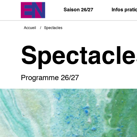
Aller
au
Saison 26/27
Infos prat
contenu
principal
Accueil
Spectacles
Fil
d'Ariane
Spectacle
Programme 26/27