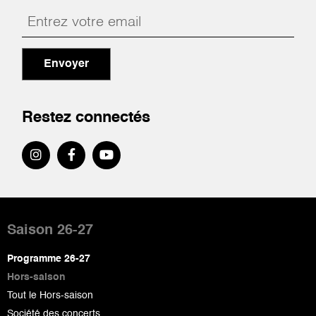
Envoyer
Restez connectés
Pied
de
Saison 26-27
page
Programme 26-27
Hors-saison
Tout le Hors-saison
Société des concerts