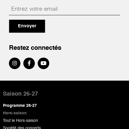
Envoyer
Restez connectés
Pied
de
Saison 26-27
page
Programme 26-27
Hors-saison
Tout le Hors-saison
Société des concerts