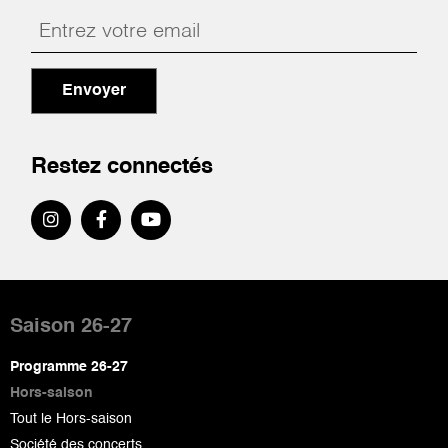
Envoyer
Restez connectés
Pied
de
Saison 26-27
page
Programme 26-27
Hors-saison
Tout le Hors-saison
Société des concerts