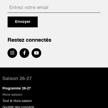
Envoyer
Restez connectés
Pied
de
Saison 26-27
page
Programme 26-27
Hors-saison
Tout le Hors-saison
Société des concerts