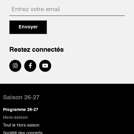
Envoyer
Restez connectés
Pied
de
Saison 26-27
page
Programme 26-27
Hors-saison
Tout le Hors-saison
Société des concerts