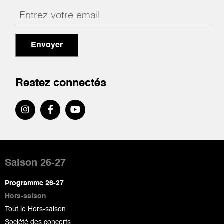
Envoyer
Restez connectés
Pied
de
Saison 26-27
page
Programme 26-27
Hors-saison
Tout le Hors-saison
Société des concerts