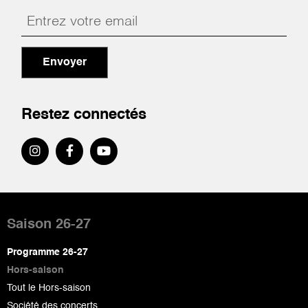
Envoyer
Restez connectés
Pied
de
Saison 26-27
page
Programme 26-27
Hors-saison
Tout le Hors-saison
Société des concerts