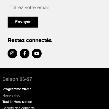
Envoyer
Restez connectés
Pied
de
Saison 26-27
page
Programme 26-27
Hors-saison
Tout le Hors-saison
Société des concerts