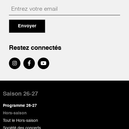
Envoyer
Restez connectés
Pied
de
Saison 26-27
page
Programme 26-27
Hors-saison
Tout le Hors-saison
Société des concerts